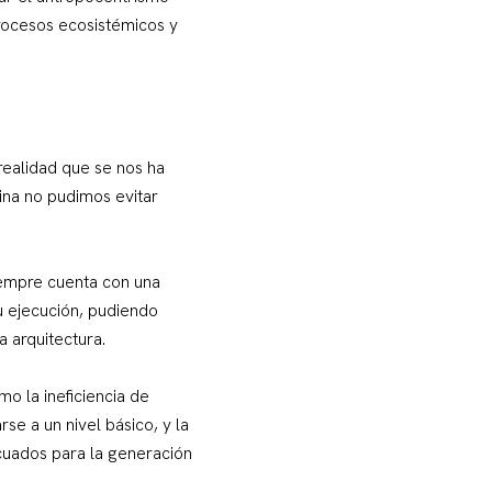
procesos ecosistémicos y
realidad que se nos ha
lina no pudimos evitar
siempre cuenta con una
u ejecución, pudiendo
a arquitectura.
o la ineficiencia de
se a un nivel básico, y la
cuados para la generación