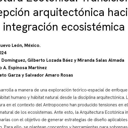
pción arquitectónica hac
integración ecosistémica
Nuevo León, México.
2024
 Domínguez, Gilberto Lozada Báez y Miranda Salas Almada
o A. Espinosa Martínez
leto Garza y Salvador Amaro Rosas
sarrolla a manera de una exploración teórico-espacial de enfoque
ábitat humano y hábitat natural desde la disciplina arquitectónica
ra en el contexto del Antropoceno han producido tensiones en el 
 natural de los ecosistemas. Ante esto, la Arquitectura Ecotónica 
inarias con el objetivo de generar estrategias de diseño aplicabl
o. Para ello, se plantean conceptos y herramientas para sobrepas