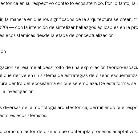
ectónica en su respectivo contexto ecosistémico. Por lo tanto, la 
, la manera en que los significados de la arquitectura se crean, t
20) — con la intención de sintetizar hallazgos aplicables en la pr
es ecosistémicas desde la etapa de conceptualización.
ión
igación se resume al desarrollo de una exploración teórico-espacia
al que derive en un sistema de estrategias de diseño esquematizab
ctura dentro del ecosistema en que se emplaza. De esta forma, se 
 la investigación:
des diversas de la morfología arquitectónica, permitiendo que resp
 actores ecosistémicos.
mpo como un factor de diseño que contempla procesos adaptativos