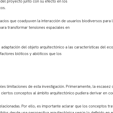
 del proyecto junto con su efecto en los
os.
cios que coadyuven la interacción de usuarios biodiversos para 
para transformar tensiones espaciales en
e adaptación del objeto arquitectónico a las características del e
factores bióticos y abióticos que los
bles limitaciones de esta investigación. Primeramente, la escasez
 ciertos conceptos al ámbito arquitectónico pudiera derivar en con
 relacionadas. Por ello, es importante aclarar que los conceptos tra
didos desde una perspectiva arquitectónica según lo definido en e