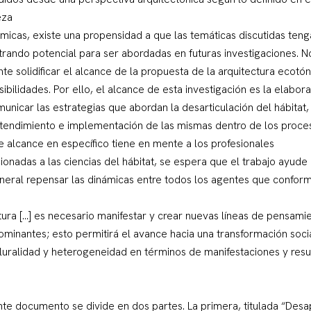
eza
émicas, existe una propensidad a que las temáticas discutidas teng
rando potencial para ser abordadas en futuras investigaciones. N
te solidificar el alcance de la propuesta de la arquitectura ecotón
ibilidades. Por ello, el alcance de esta investigación es la elabo
nicar las estrategias que abordan la desarticulación del hábitat,
 entendimiento e implementación de las mismas dentro de los proc
te alcance en específico tiene en mente a los profesionales
ionadas a las ciencias del hábitat, se espera que el trabajo ayude
eneral repensar las dinámicas entre todos los agentes que confor
tura [...] es necesario manifestar y crear nuevas líneas de pensam
edominantes; esto permitirá el avance hacia una transformación soc
luralidad y heterogeneidad en términos de manifestaciones y resu
te documento se divide en dos partes. La primera, titulada “Desa