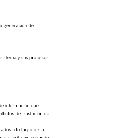
la generación de
cosistema y sus procesos
 de información que
flictos de traslación de
tados a lo largo de la
ste escrito. En segundo