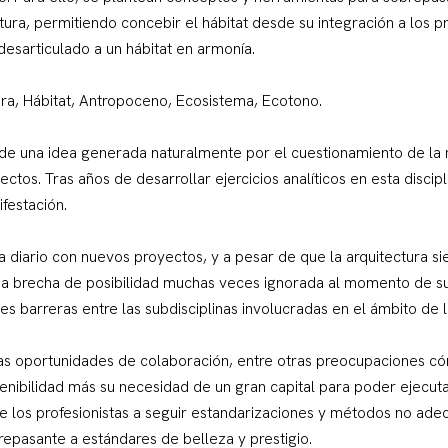
tura, permitiendo concebir el hábitat desde su integración a los 
 desarticulado a un hábitat en armonía.
ura, Hábitat, Antropoceno, Ecosistema, Ecotono.
 de una idea generada naturalmente por el cuestionamiento de la 
tos. Tras años de desarrollar ejercicios analíticos en esta discip
ifestación.
 a diario con nuevos proyectos, y a pesar de que la arquitectura 
una brecha de posibilidad muchas veces ignorada al momento de s
s barreras entre las subdisciplinas involucradas en el ámbito de l
las oportunidades de colaboración, entre otras preocupaciones cóm
nibilidad más su necesidad de un gran capital para poder ejecutar
e los profesionistas a seguir estandarizaciones y métodos no ade
repasante a estándares de belleza y prestigio.