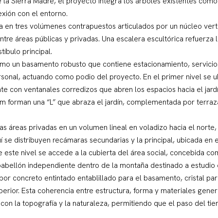
de la Sierra Madre, el proyecto integra los árboles existentes como
xión con el entorno.
a en tres volúmenes contrapuestos articulados por un núcleo verti
ntre áreas públicas y privadas. Una escalera escultórica refuerza
tíbulo principal.
omo un basamento robusto que contiene estacionamiento, servicio
onal, actuando como podio del proyecto. En el primer nivel se ub
e con ventanales corredizos que abren los espacios hacia el jardín 
om forman una “L” que abraza el jardín, complementada por terraza
las áreas privadas en un volumen lineal en voladizo hacia el norte
í se distribuyen recámaras secundarias y la principal, ubicada en 
de este nivel se accede a la cubierta del área social, concebida c
abellón independiente dentro de la montaña destinado a estudio 
 por concreto entintado entablillado para el basamento, cristal par
erior. Esta coherencia entre estructura, forma y materiales gener
con la topografía y la naturaleza, permitiendo que el paso del ti