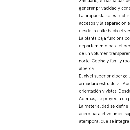
Santuario, en las faldas 
generar privacidad y cone
La propuesta se estructur
accesos y la separación e
desde la calle hacia el ves
La planta baja funciona c
departamento para el pers
de un volumen transparent
norte. Cocina y family ro
alberca.
El nivel superior alberga 
armadura estructural. Aqu
orientación y vistas. Des
Además, se proyecta un p
La materialidad se define
acero para el volumen sup
atemporal que se integra 