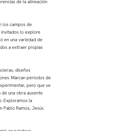
erencias de la alineación
en los campos de
 invitados lo explore
ió en una variedad de
dos a extraer propias
ncieras, diseños
dones. Marcan períodos de
experimentar, pero que se
la de una obra ausente
to. Exploramos la
uan Pablo Ramos, Jesús
umió en palabras,