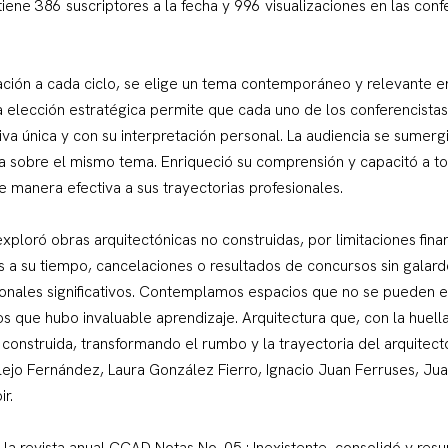
iene 386 suscriptores a la fecha y 996 visualizaciones en las conf
ción a cada ciclo, se elige un tema contemporáneo y relevante 
ta elección estratégica permite que cada uno de los conferencistas
va única y con su interpretación personal. La audiencia se sumerg
a sobre el mismo tema. Enriqueció su comprensión y capacitó a to
e manera efectiva a sus trayectorias profesionales.
, exploró obras arquitectónicas no construidas, por limitaciones fina
s a su tiempo, cancelaciones o resultados de concursos sin galar
sonales significativos. Contemplamos espacios que no se pueden 
os que hubo invaluable aprendizaje. Arquitectura que, con la huel
a construida, transformando el rumbo y la trayectoria del arquitec
Alejo Fernández, Laura González Fierro, Ignacio Juan Ferruses, J
ir.
la revista anual CCAD Notas No. 05 : Inexistente, consolidó y res