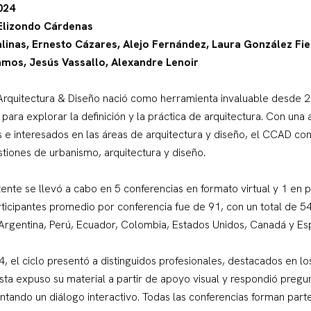
2024
 Elizondo Cárdenas
inas, Ernesto Cázares, Alejo Fernández, Laura González Fie
amos, Jesús Vassallo, Alexandre Lenoir
 Arquitectura & Diseño nació como herramienta invaluable desde 
para explorar la definición y la práctica de arquitectura. Con una
as e interesados en las áreas de arquitectura y diseño, el CCAD co
tiones de urbanismo, arquitectura y diseño.
tente se llevó a cabo en 5 conferencias en formato virtual y 1 en p
rticipantes promedio por conferencia fue de 91, con un total de 5
 Argentina, Perú, Ecuador, Colombia, Estados Unidos, Canadá y E
 el ciclo presentó a distinguidos profesionales, destacados en l
sta expuso su material a partir de apoyo visual y respondió pregu
ntando un diálogo interactivo. Todas las conferencias forman part