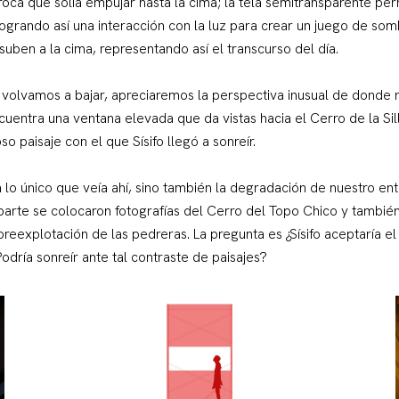
roca que solía empujar hasta la cima; la tela semitransparente per
ogrando así una interacción con la luz para crear un juego de so
uben a la cima, representando así el transcurso del día.
 volvamos a bajar, apreciaremos la perspectiva inusual de donde 
entra una ventana elevada que da vistas hacia el Cerro de la Sill
o paisaje con el que Sísifo llegó a sonreír.
 lo único que veía ahí, sino también la degradación de nuestro ent
arte se colocaron fotografías del Cerro del Topo Chico y también 
eexplotación de las pedreras. La pregunta es ¿Sísifo aceptaría el
¿Podría sonreír ante tal contraste de paisajes?