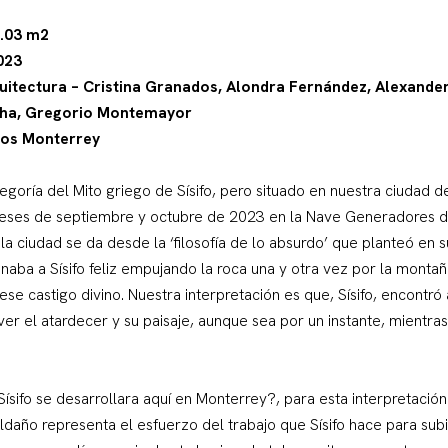
6.03 m2
023
quitectura – Cristina Granados, Alondra Fernández, Alexande
cha, Gregorio Montemayor
os Monterrey
legoría del Mito griego de Sísifo, pero situado en nuestra ciudad 
eses de septiembre y octubre de 2023 en la Nave Generadores de
 la ciudad se da desde la ‘filosofía de lo absurdo’ que planteó en
aba a Sísifo feliz empujando la roca una y otra vez por la montaña
 ese castigo divino. Nuestra interpretación es que, Sísifo, encontró
ver el atardecer y su paisaje, aunque sea por un instante, mientras
 Sísifo se desarrollara aquí en Monterrey?, para esta interpretaci
año representa el esfuerzo del trabajo que Sísifo hace para subi