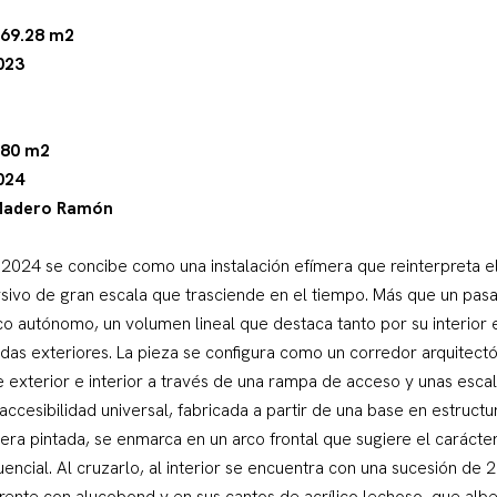
169.28 m2
023
280 m2
024
 Madero Ramón
2024 se concibe como una instalación efímera que reinterpreta e
sivo de gran escala que trasciende en el tiempo. Más que un pasaj
co autónomo, un volumen lineal que destaca tanto por su interior
das exteriores. La pieza se configura como un corredor arquitect
re exterior e interior a través de una rampa de acceso y unas escal
cesibilidad universal, fabricada a partir de una base en estructura
era pintada, se enmarca en un arco frontal que sugiere el carácter
uencial. Al cruzarlo, al interior se encuentra con una sucesión de
frente con alucobond y en sus cantos de acrílico lechoso, que albe