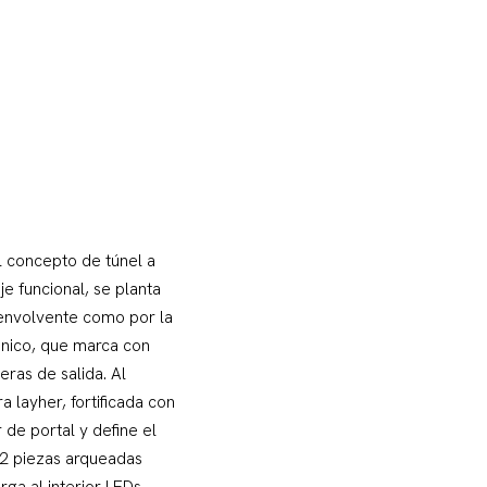
l concepto de túnel a
e funcional, se planta
 envolvente como por la
ónico, que marca con
eras de salida. Al
 layher, fortificada con
 de portal y define el
 22 piezas arqueadas
rga al interior LEDs